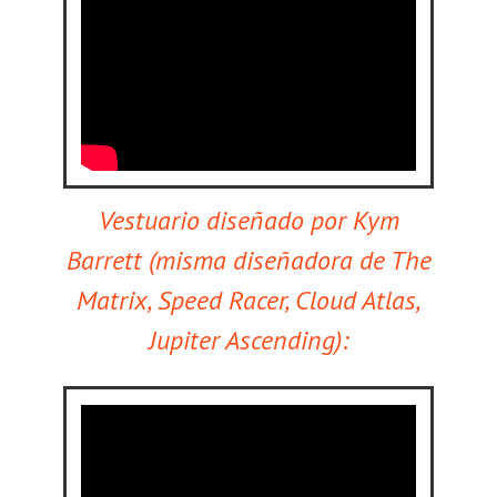
Vestuario diseñado por Kym
Barrett (misma diseñadora de The
Matrix, Speed Racer, Cloud Atlas,
Jupiter Ascending):